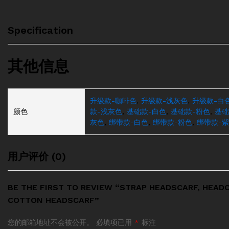
Specification
其他信息
升级款-咖啡色
,
升级款-浅灰色
,
升级款-白
颜色
款-浅灰色
,
基础款-白色
,
基础款-粉色
,
基础
灰色
,
绑带款-白色
,
绑带款-粉色
,
绑带款-
用户评价 (0)
BE THE FIRST TO REVIEW “STRAP HEADSCARF, HEADC
COTTON HEADSCARF”
您的邮箱地址不会被公开。
必填项已用
*
标注