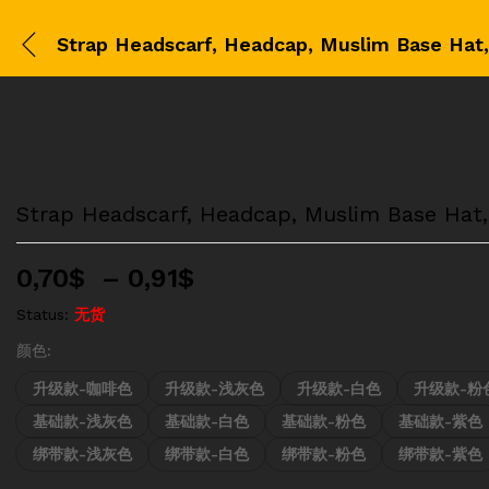
Strap Headscarf, Headcap, Muslim Base Hat, 
价
0,70
$
–
0,91
$
格
Status:
无货
范
围：
颜色:
0,70$
升级款-咖啡色
升级款-浅灰色
升级款-白色
升级款-粉
至
基础款-浅灰色
基础款-白色
基础款-粉色
基础款-紫色
0,91$
绑带款-浅灰色
绑带款-白色
绑带款-粉色
绑带款-紫色