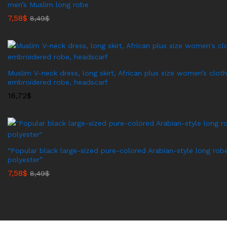
men’s Muslim long robe
7,58
$
8,49
$
Muslim V-neck dress, long skirt, African plus size women’s cloth
embroidered robe, headscarf
16,72
$
“Popular black large-sized pure-colored Arabian-style long ro
polyester”
7,58
$
8,49
$