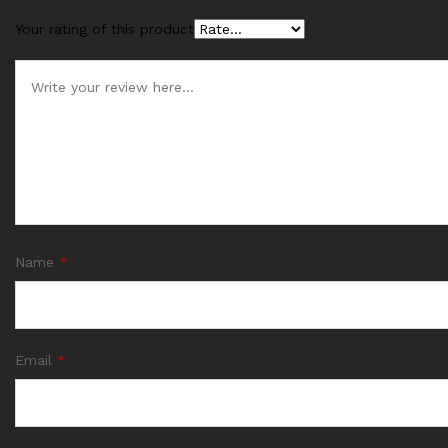
Your rating of this product
Name
*
Email
*